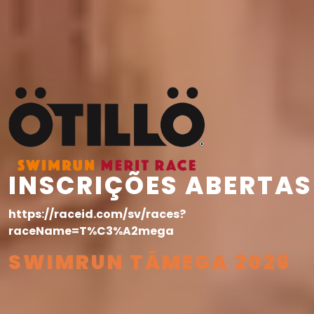
INSCRIÇÕES ABERTAS
https://raceid.com/sv/races?
raceName=T%C3%A2mega
SWIMRUN TÂMEGA 2026