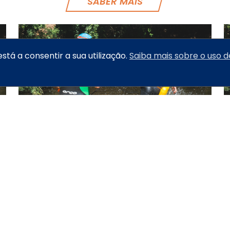
SABER MAIS
está a consentir a sua utilização.
Saiba mais sobre o uso d
PRODUCT NAME
SABER MAIS