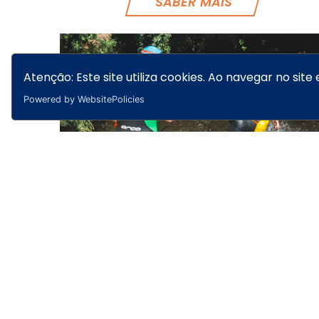
SABER MAIS
Atenção: Este site utiliza cookies. Ao navegar no site 
Powered by WebsitePolicies
PRODUCT NAME
SABER MAIS